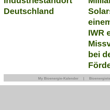
Industriestandort
Milli
Deutschland
Solar
eine
IWR e
Miss
bei d
Förd
My Bioenergie-Kalender
|
Bioenergiete