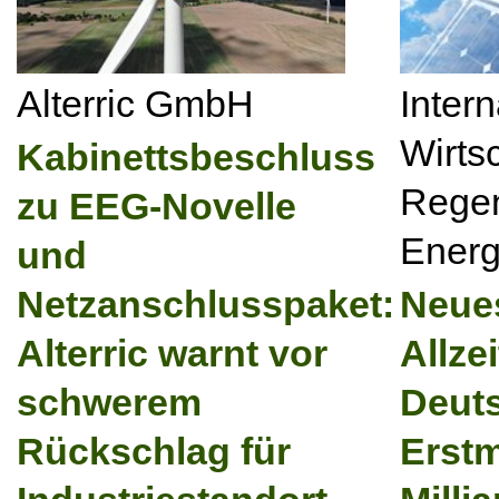
Alterric GmbH
Inter
Wirts
Kabinettsbeschluss
Regen
zu EEG-Novelle
Energ
und
Netzanschlusspaket:
Neues
Alterric warnt vor
Allze
schwerem
Deut
Rückschlag für
Erstm