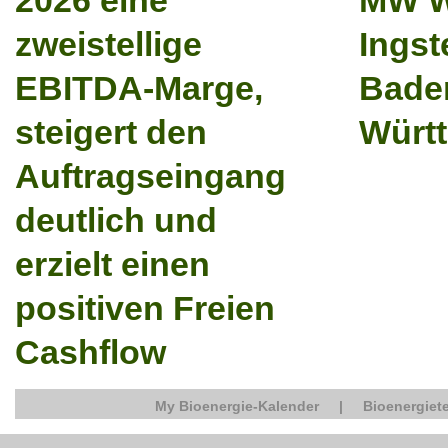
2026 eine
MW W
zweistellige
Ingst
EBITDA-Marge,
Bade
steigert den
Würt
Auftragseingang
deutlich und
erzielt einen
positiven Freien
Cashflow
My Bioenergie-Kalender
|
Bioenergiete