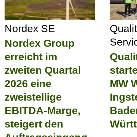
Nordex SE
Quali
Serv
Nordex Group
erreicht im
Quali
zweiten Quartal
start
2026 eine
MW W
zweistellige
Ingst
EBITDA-Marge,
Bade
steigert den
Würt