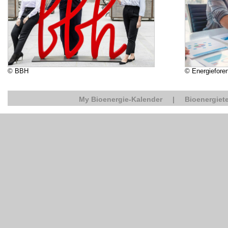
© BBH
© Energiefore
My Bioenergie-Kalender
|
Bioenergiete