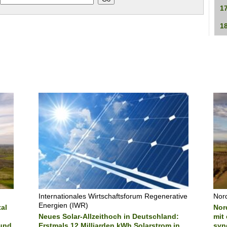
1
1
Internationales Wirtschaftsforum Regenerative
Nor
Energien (IWR)
al
Nord
Neues Solar-Allzeithoch in Deutschland:
mit
 und
Erstmals 12 Milliarden kWh Solarstrom in
syn