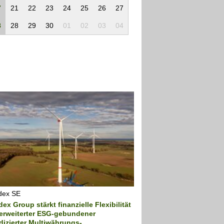
7
21
22
23
24
25
26
27
8
28
29
30
01
02
03
04
dex SE
ex Group stärkt finanzielle Flexibilität
 erweiterter ESG-gebundener
dizierter Multiwährungs-